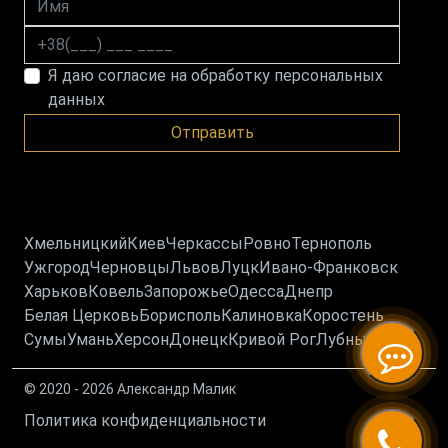
Номер телефона
Я даю согласие на обработку персональных
данных
Отправить
Хмельницкий
Киев
Черкассы
Ровно
Тернополь
Ужгород
Черновцы
Львов
Луцк
Ивано-Франковск
Харьков
Ковель
Запорожье
Одесса
Днепр
Белая Церковь
Борисполь
Калиновка
Коростень
Сумы
Умань
Херсон
Донецк
Кривой Рог
Лубны
© 2020 - 2026 Александр Малик
Политика конфиденциальности