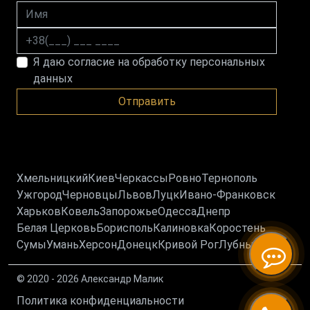
Имя
Номер телефона
Я даю согласие на обработку персональных
данных
Отправить
Хмельницкий
Киев
Черкассы
Ровно
Тернополь
Ужгород
Черновцы
Львов
Луцк
Ивано-Франковск
Харьков
Ковель
Запорожье
Одесса
Днепр
Белая Церковь
Борисполь
Калиновка
Коростень
Сумы
Умань
Херсон
Донецк
Кривой Рог
Лубны
© 2020 - 2026 Александр Малик
Политика конфиденциальности