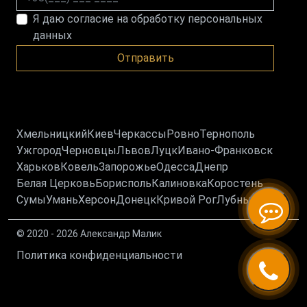
Я даю согласие на обработку персональных
данных
Отправить
Хмельницкий
Киев
Черкассы
Ровно
Тернополь
Ужгород
Черновцы
Львов
Луцк
Ивано-Франковск
Харьков
Ковель
Запорожье
Одесса
Днепр
Белая Церковь
Борисполь
Калиновка
Коростень
Сумы
Умань
Херсон
Донецк
Кривой Рог
Лубны
© 2020 - 2026 Александр Малик
Политика конфиденциальности