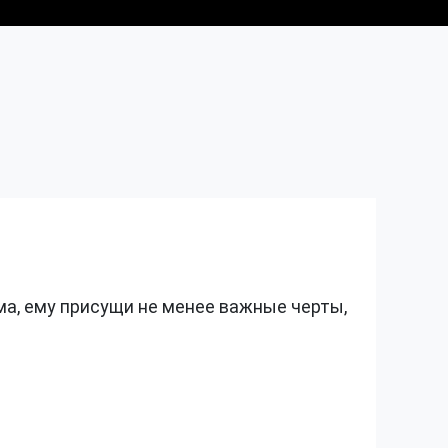
а, ему присущи не менее важные черты,
Это а
Одноз