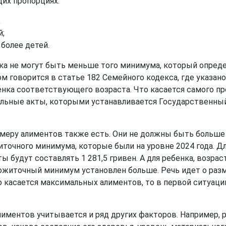
щих пропорциях:
;
й;
 более детей.
нка не могут быть меньше того минимума, который опре
том говорится в статье 182 Семейного кодекса, где указ
нка соответствующего возраста. Что касается самого п
ельные акты, которыми устанавливается Государственны
змеру алиментов также есть. Они не должны быть больше
иточного минимума, которые были на уровне 2024 года. Д
будут составлять 1 281,5 гривен. А для ребенка, возраст
ожиточный минимум установлен больше. Речь идет о раз
 касается максимальных алиментов, то в первой ситуации 
алиментов учитывается и ряд других факторов. Например, 