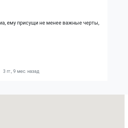
а, ему присущи не менее важные черты,
Это а
Одноз
3 гг., 9 мес. назад