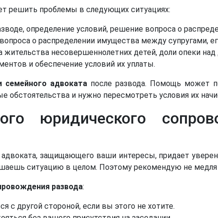
ет решить проблемы в следующих ситуациях:
разводе, определение условий, решение вопроса о распред
опроса о распределении имущества между супругами, его
а жительства несовершеннолетних детей, доли опеки над
ментов и обеспечение условий их уплаты.
и семейного адвоката
после развода. Помощь может по
е обстоятельства и нужно пересмотреть условия их начи
ого юридического сопро
о адвоката, защищающего ваши интересы, придает уверен
учшаешь ситуацию в целом. Поэтому рекомендую не медля
провождения развода
:
 с другой стороной, если вы этого не хотите.
ояться без вашего присутствия на заседании.