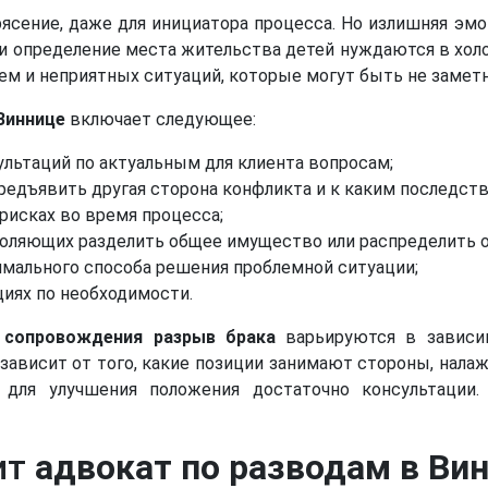
ясение, даже для инициатора процесса. Но излишняя эм
и определение места жительства детей нуждаются в хол
 и неприятных ситуаций, которые могут быть не заметн
Виннице
включает следующее:
ьтаций по актуальным для клиента вопросам;
редъявить другая сторона конфликта и к каким последств
рисках во время процесса;
воляющих разделить общее имущество или распределить о
имального способа решения проблемной ситуации;
циях по необходимости.
о сопровождения
разрыв брака
варьируются в зависи
зависит от того, какие позиции занимают стороны, нала
 для улучшения положения достаточно консультации.
ит
адвокат по разводам в Ви