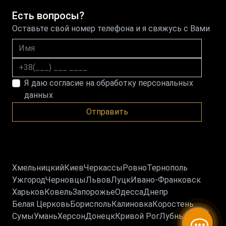
Есть вопросы?
Оставьте свой номер телефона и я свяжусь с Вами
Имя
Номер телефона
Я даю согласие на обработку персональных
данных
Отправить
Хмельницкий
Киев
Черкассы
Ровно
Тернополь
Ужгород
Черновцы
Львов
Луцк
Ивано-Франковск
Харьков
Ковель
Запорожье
Одесса
Днепр
Белая Церковь
Борисполь
Калиновка
Коростень
Сумы
Умань
Херсон
Донецк
Кривой Рог
Лубны