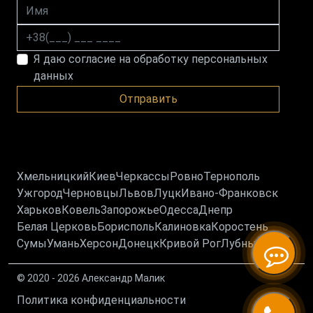
Имя
Номер телефона
Я даю согласие на обработку персональных
данных
Отправить
Хмельницкий
Киев
Черкассы
Ровно
Тернополь
Ужгород
Черновцы
Львов
Луцк
Ивано-Франковск
Харьков
Ковель
Запорожье
Одесса
Днепр
Белая Церковь
Борисполь
Калиновка
Коростень
Сумы
Умань
Херсон
Донецк
Кривой Рог
Лубны
© 2020 - 2026 Александр Малик
Политика конфиденциальности