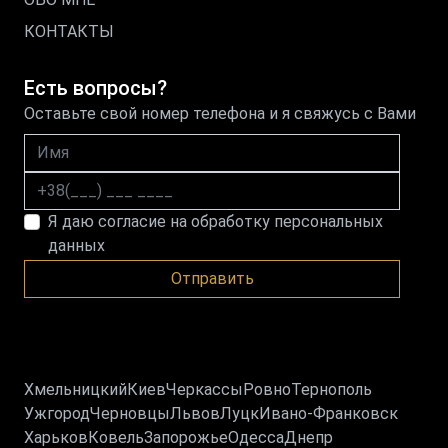
КОНТАКТЫ
Есть вопросы?
Оставьте свой номер телефона и я свяжусь с Вами
Имя
Номер телефона
Я даю согласие на обработку персональных
данных
Отправить
Хмельницкий
Киев
Черкассы
Ровно
Тернополь
Ужгород
Черновцы
Львов
Луцк
Ивано-Франковск
Харьков
Ковель
Запорожье
Одесса
Днепр