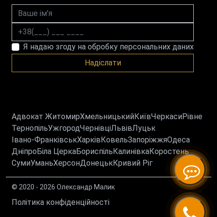
Ваше ім'я
Номер телефону
Я надаю згоду на обробку персональних даних
Надіслати
Адвокат Житомир
Хмельницький
Київ
Черкаси
Рівне
Тернопіль
Ужгород
Чернівці
Львів
Луцьк
Івано-Франківськ
Харків
Ковель
Запоріжжя
Одеса
Дніпро
Біла Церка
Бориспіль
Калинівка
Коростень
Суми
Умань
Херсон
Донецьк
Кривий Ріг
© 2020 - 2026 Олександр Малик
Політика конфіденційності