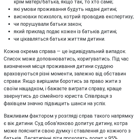
крім матері/батька, якщо так, то хто саме;
які умови проживання будуть надані дитині;
висновки психолога, котрий проводив експертизу;
чи порушували батьки закон;
який приклад подає кожен із батьків дитині;
чи цікавляться батьки життям дитини.
Кожна окрема справа
—
це індивідуальний випадок.
Список може доповнюватись, коригуватись. Під час
визначення місця проживання дитини суддею
враховуються різні моменти, залежно від обставин
справи. Якщо вирішили боротись за право жити з
своїм нащадком, і бажаєте виграти справу, краще
звернутись до сімейного юриста. Співпраця з
фахівцем значно підвищить шанси на успіх.
Важливим фактором у розгляді справ такого напрямку
є вік дитини. Суд обов’язково допитує дитину, котра
може пояснити свою думку і ставлення до кожного з
батьків. Десятирічні діти проходять допит у 95%