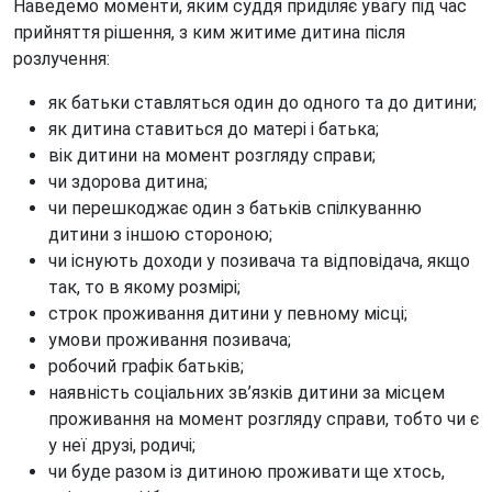
Наведемо моменти, яким суддя приділяє увагу під час
прийняття рішення, з ким житиме дитина після
розлучення:
як батьки ставляться один до одного та до дитини;
як дитина ставиться до матері і батька;
вік дитини на момент розгляду справи;
чи здорова дитина;
чи перешкоджає один з батьків спілкуванню
дитини з іншою стороною;
чи існують доходи у позивача та відповідача, якщо
так, то в якому розмірі;
строк проживання дитини у певному місці;
умови проживання позивача;
робочий графік батьків;
наявність соціальних зв’язків дитини за місцем
проживання на момент розгляду справи, тобто чи є
у неї друзі, родичі;
чи буде разом із дитиною проживати ще хтось,