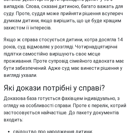
випадків. Слова, сказані дитиною, багато важать для
суду. Проте, суддя може прийняти рішення всупереч
думкам дитини, якщо вирішить, що це буде кращим
захистом її інтересів.
Якщо ж справа стосується дитини, котра досягла 14
років, суд відмовляє у розгляді. Чотирнадцятирічні
підлітки самостійно вирішують своє місце
проживання. Проте супровід сімейного адвоката має
бути забезпечений. Адже суд має винести рішення у
вигляді ухвали.
Які докази потрібні у справі?
Доказова база готується фахівцем індивідуально, з
огляду на особливості справи. Проте є перелік, котрий
застосовується найчастіше. До пакету документів
входить:
свідоцтво про народження дитини;