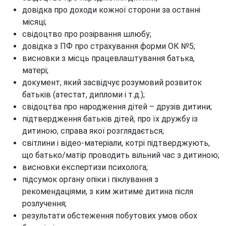
довідка про доходи кожної сторони за останні
місяці;
свідоцтво про розірвання шлюбу;
довідка з ПФ про страхування форми ОК №5;
висновки з місць працевлаштування батька,
матері;
документ, який засвідчує розумовий розвиток
батьків (атестат, дипломи і т.д.);
свідоцтва про народження дітей – друзів дитини;
підтвердження батьків дітей, про їх дружбу із
дитиною, справа якої розглядається;
світлини і відео-матеріали, котрі підтверджують,
що батько/матір проводить вільний час з дитиною;
висновки експертизи психолога;
підсумок органу опіки і піклування з
рекомендаціями, з ким житиме дитина після
розлучення;
результати обстеження побутових умов обох