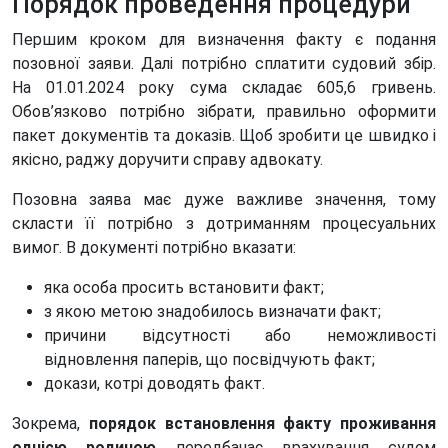
Порядок проведення процедури
Першим кроком для визначення факту є подання
позовної заяви. Далі потрібно сплатити судовий збір.
На 01.01.2024 року сума складає 605,6 гривень.
Обов’язково потрібно зібрати, правильно оформити
пакет документів та доказів. Щоб зробити це швидко і
якісно, раджу доручити справу адвокату.
Позовна заява має дуже важливе значення, тому
скласти її потрібно з дотриманням процесуальних
вимог. В документі потрібно вказати:
яка особа просить встановити факт;
з якою метою знадобилось визначати факт;
причини відсутності або неможливості
відновлення паперів, що посвідчують факт;
докази, котрі доводять факт.
Зокрема,
порядок встановлення факту проживання
однією родиною
передбачає врахування судом