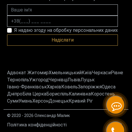
Ваше ім'я
Номер телефону
Я надаю згоду на обробку персональних даних
Надіслати
Адвокат Житомир
Хмельницький
Київ
Черкаси
Рівне
Тернопіль
Ужгород
Чернівці
Львів
Луцьк
Івано-Франківськ
Харків
Ковель
Запоріжжя
Одеса
Дніпро
Біла Церка
Бориспіль
Калинівка
Коростень
Суми
Умань
Херсон
Донецьк
Кривий Ріг
© 2020 - 2026 Олександр Малик
Політика конфіденційності