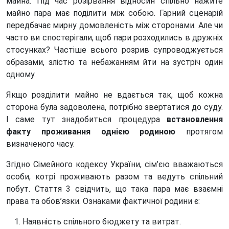
майна. Під час розірвання відносин спільно нажите
майно пара має поділити між собою. Гарний сценарій
передбачає мирну домовленість між сторонами. Але чи
часто ви спостерігали, щоб пари розходились в дружніх
стосунках? Частіше всього розрив супроводжується
образами, злістю та небажанням йти на зустріч один
одному.
Якщо розділити майно не вдається так, щоб кожна
сторона була задоволена, потрібно звертатися до суду.
І саме тут знадобиться процедура
встановлення
факту проживання однією родиною
протягом
визначеного часу.
Згідно Сімейного кодексу України, сім’єю вважаються
особи, котрі проживають разом та ведуть спільний
побут. Стаття 3 свідчить, що така пара має взаємні
права та обов’язки. Ознаками фактичної родини є:
Наявність спільного бюджету та витрат.