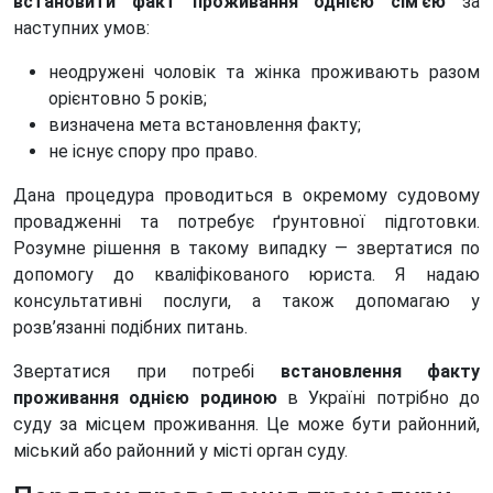
встановити факт проживання однією
сім’єю
за
наступних умов:
неодружені чоловік та жінка проживають разом
орієнтовно 5 років;
визначена мета встановлення факту;
не існує спору про право.
Дана процедура проводиться в окремому судовому
провадженні та потребує ґрунтовної підготовки.
Розумне рішення в такому випадку — звертатися по
допомогу до кваліфікованого юриста. Я надаю
консультативні послуги, а також допомагаю у
розв’язанні подібних питань.
Звертатися при потребі
встановлення факту
проживання однією родиною
в Україні потрібно до
суду за місцем проживання. Це може бути районний,
міський або районний у місті орган суду.